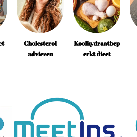
Koolhydraatbep
et
Cholesterol
erkt dieet
adviezen