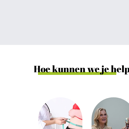
H
oe kunnen we je hel