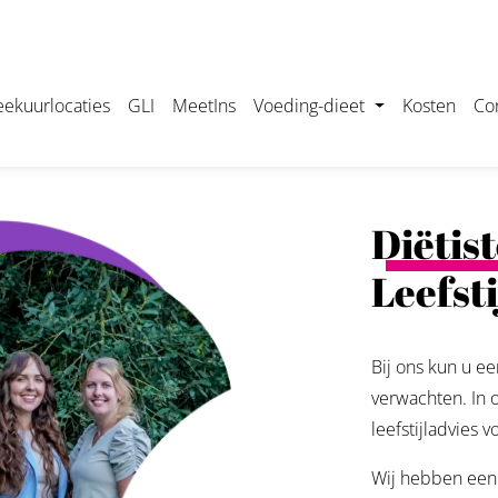
eekuurlocaties
GLI
MeetIns
Voeding-dieet
Kosten
Co
Diëtis
Leefst
Bij ons kun u e
verwachten. In o
leefstijladvies v
Wij hebben een