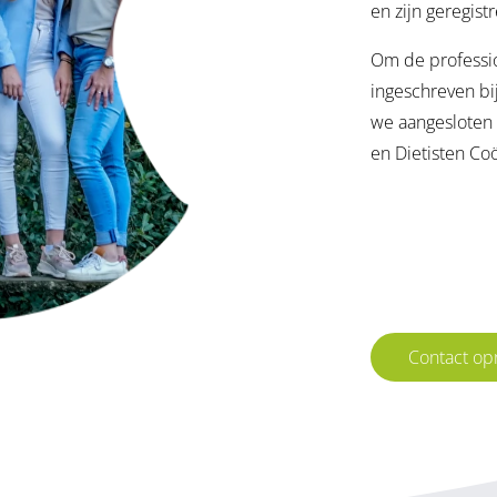
en zijn geregist
Om de professio
ingeschreven bij
we aangesloten 
en Dietisten Co
Contact o