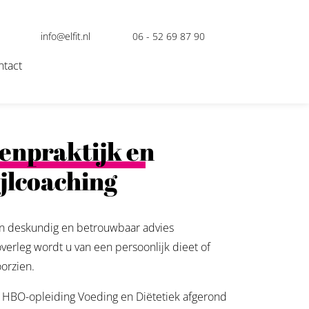
info@elfit.nl
06 - 52 69 87 90
ntact
tenpraktijk en
ijlcoaching
en deskundig en betrouwbaar advies
verleg wordt u van een persoonlijk dieet of
oorzien.
 HBO-opleiding Voeding en Diëtetiek afgerond