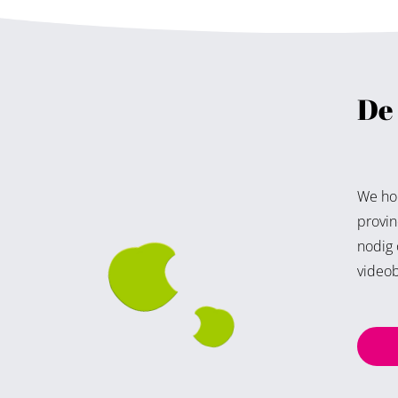
De 
We hou
provin
nodig
videob